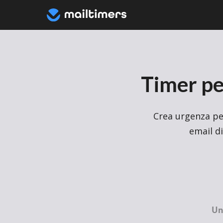
Timer per
Crea urgenza per
email di
Un