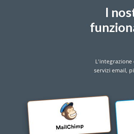
I nos
funzion
L'integrazione 
servizi email, 
MailChimp