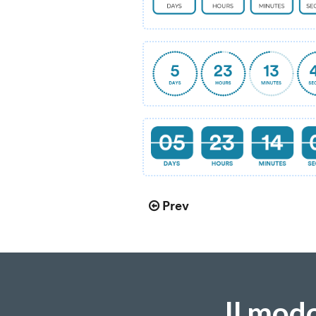
Prev
Il mod