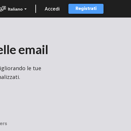
Accedi
Registrati
Italiano
elle email
igliorando
le tue
alizzati.
ers