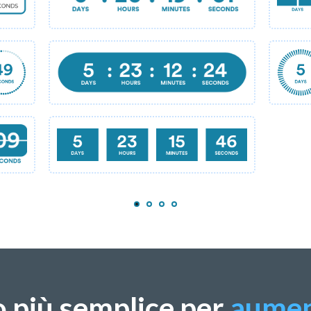
o più semplice per
aumen