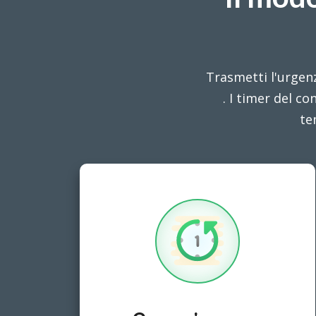
Trasmetti l'urgen
. I timer del c
te