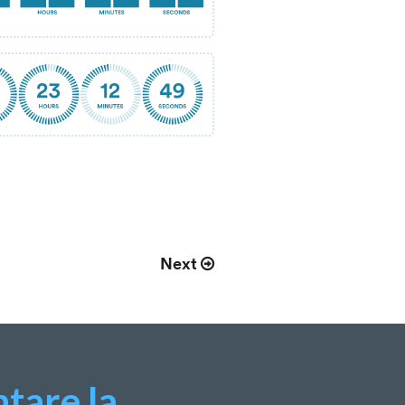
Next
tare la