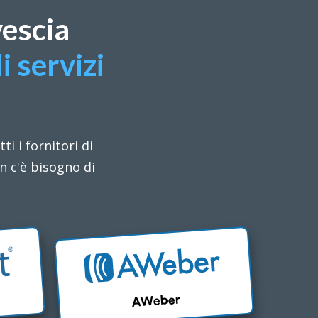
vescia
i servizi
i i fornitori di
n c'è bisogno di
AWeber