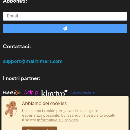
Abbonati:
Contattaci:
support@mailtimers.com
I nostri partner:
Abbiamo dei cookies.
Utilizziamo i cookie per garantire la migliore
esperienza possibile. Utilizzando il nostro sito accetti
il nostro
Informativa sui cookies
.
© Copyright Mailtimers LTD . Tutti i diritti riservati.