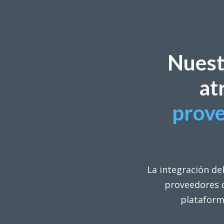
Nuest
at
prove
La integración de
proveedores d
plataforma