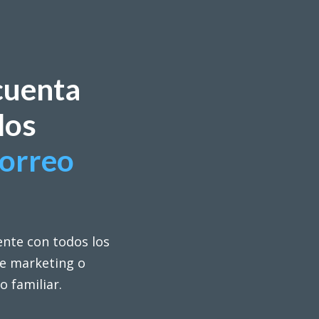
cuenta
los
correo
ente con todos los
de marketing o
o familiar.