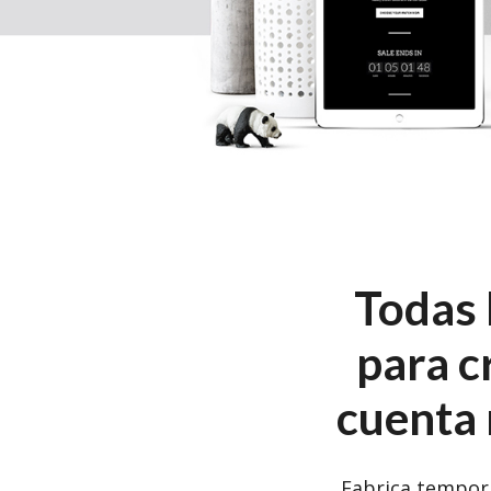
Todas 
para c
cuenta 
Fabrica tempori