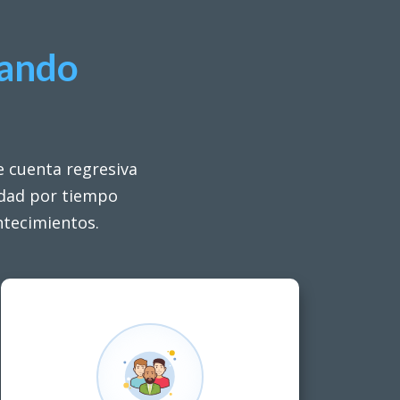
zando
e cuenta regresiva
idad por tiempo
ntecimientos.