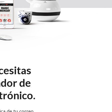
cesitas
ador de
trónico.
ca de tu correo.