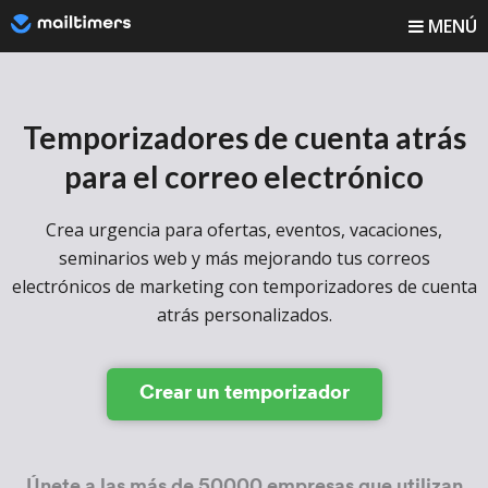
MENÚ
¿Cómo funciona?
Temporizadores de cuenta atrás
Cómo...
para el correo electrónico
Blog
Crea urgencia para ofertas, eventos, vacaciones,
Precios
seminarios web y más mejorando
tus correos
electrónicos de marketing con temporizadores de cuenta
Iniciar sesión
atrás personalizados.
Registrarse
Crear un temporizador
Únete a las más de 50000 empresas que utilizan