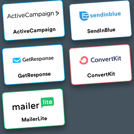
ActiveCampaign
SendInBlue
GetResponse
ConvertKit
MailerLite