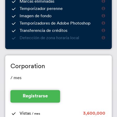
Marcas eliminadas
Temporizador perenne
Imagen de fondo
Temporizadores de Adobe Photoshop
Transferencia de créditos
Detección de zona horaria local
Corporation
/ mes
Registrarse
Vistas
3,600,000
/ mes