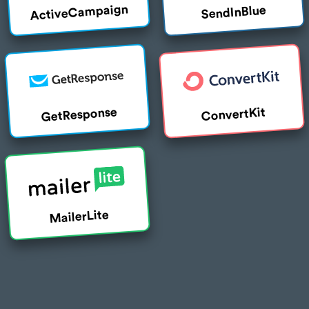
ActiveCampaign
SendInBlue
GetResponse
ConvertKit
MailerLite