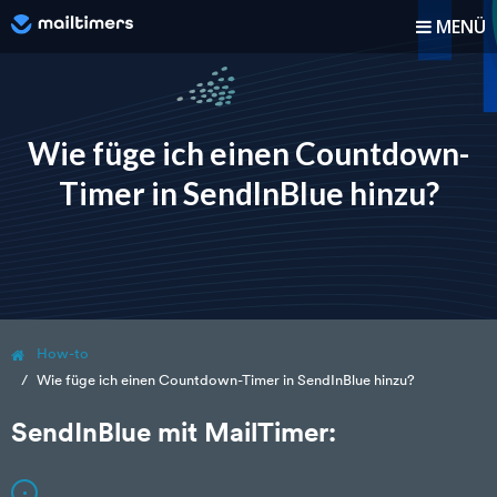
MENÜ
Wie funktioniert es?
Anleitung
Wie füge ich einen Countdown-
Timer in SendInBlue hinzu?
Blog
Preise
Anmelden
How-to
Registrieren
Wie füge ich einen Countdown-Timer in SendInBlue hinzu?
SendInBlue mit MailTimer: