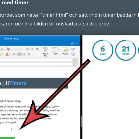
l med timer
bordet som heter "timer.html" och sätt in din timer bädda in k
aren och dra bilden till önskad plats i ditt brev.