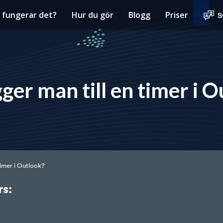
 fungerar det?
Hur du gör
Blogg
Priser
S
ger man till en timer i 
timer i Outlook?
s: