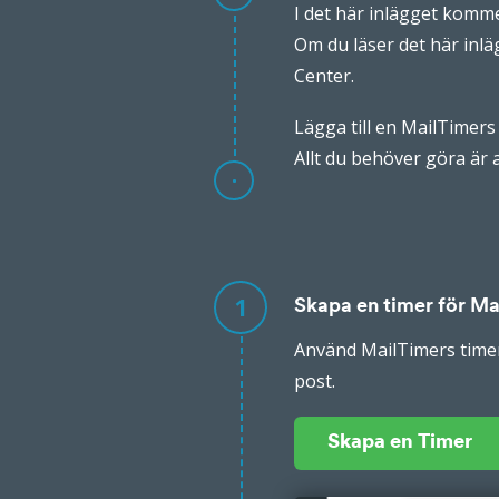
I det här inlägget komme
Om du läser det här inlä
Center.
Lägga till en MailTimers
Allt du behöver göra är a
1
Skapa en timer för Ma
Använd MailTimers timer 
post.
Skapa en Timer