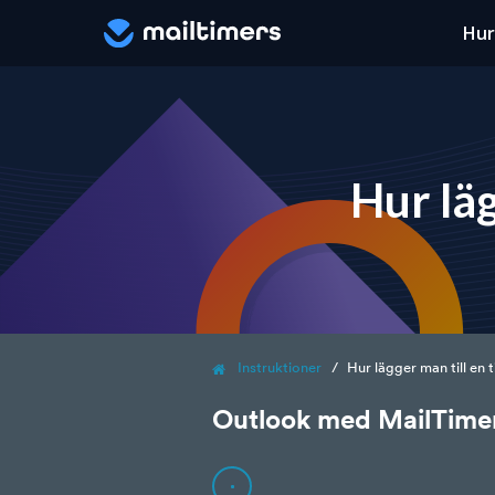
Hur
Hur läg
Instruktioner
Hur lägger man till en 
Outlook med MailTimer