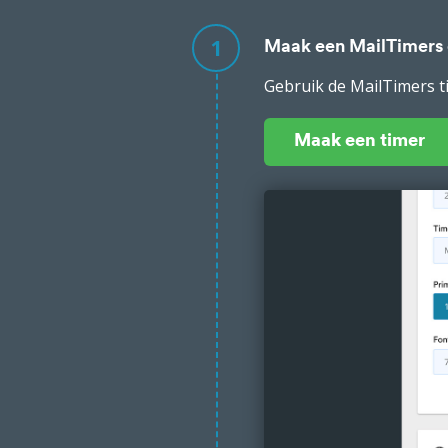
1
Maak een MailTimers
Gebruik de MailTimers t
Maak een timer