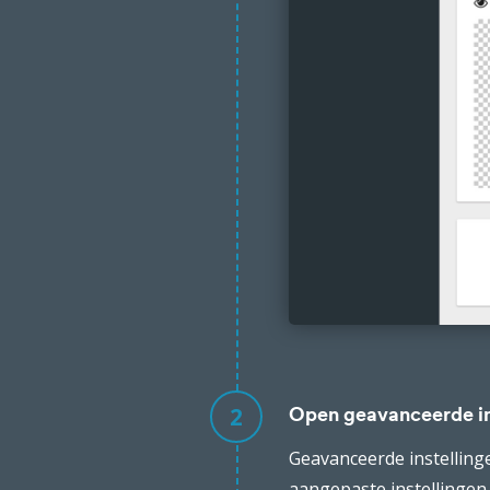
2
Open geavanceerde in
Geavanceerde instellinge
aangepaste instellingen.