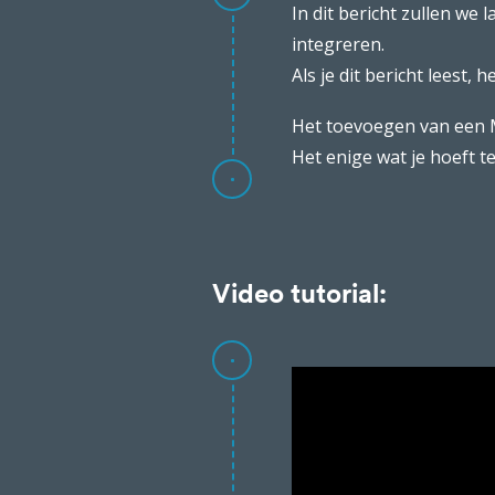
In dit bericht zullen we
integreren.
Als je dit bericht leest,
Het toevoegen van een 
Het enige wat je hoeft t
Video tutorial: