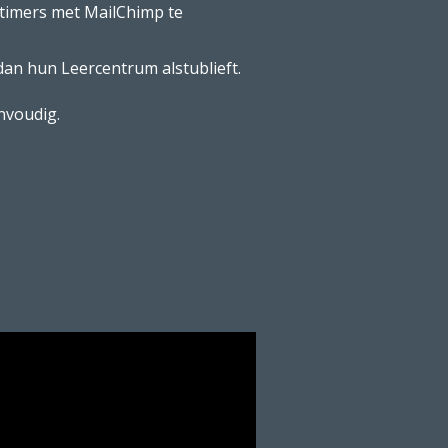
n timers met MailChimp te
e dan hun Leercentrum alstublieft.
nvoudig.