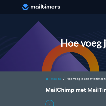
Hoe voeg j
Hoe-to
Hoe voeg je een afteltimer 
MailChimp met MailTi