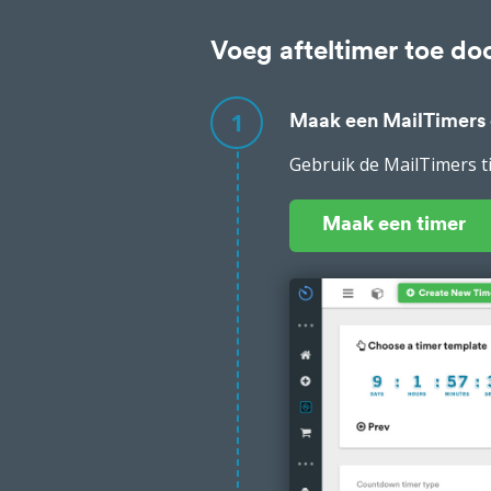
Voeg afteltimer toe do
1
Maak een MailTimers
Gebruik de MailTimers t
Maak een timer