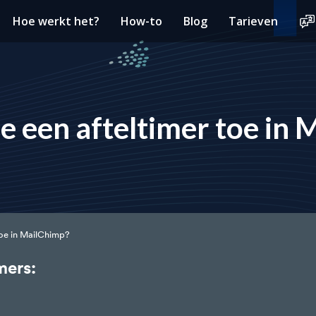
Hoe werkt het?
How-to
Blog
Tarieven
e een afteltimer toe in
toe in MailChimp?
mers: