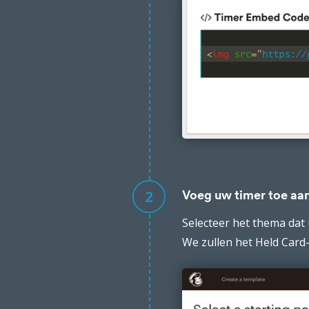
2
Voeg uw timer toe aa
Selecteer het thema dat 
We zullen het Held Card