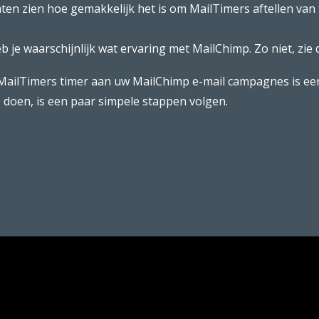
 laten zien hoe gemakkelijk het is om MailTimers aftellen va
 heb je waarschijnlijk wat ervaring met MailChimp. Zo niet, zi
MailTimers timer aan uw MailChimp e-mail campagnes is ee
e doen, is een paar simpele stappen volgen.