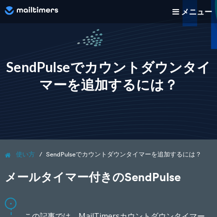
メニュー
どのように動作しますか？
使い方
SendPulseでカウントダウンタイ
マーを追加するには？
ブログ
価格
ログイン
使い方
SendPulseでカウントダウンタイマーを追加するには？
新規登録
メールタイマー付きのSendPulse
この記事では、MailTimersカウントダウンタイマー