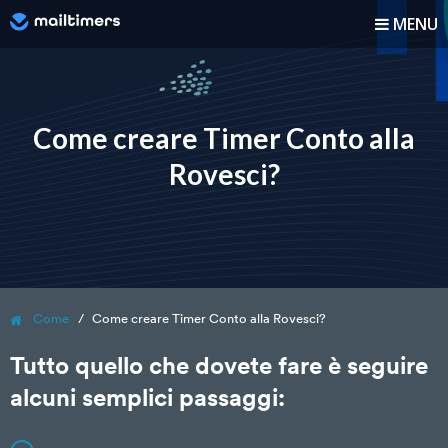
MENU
Come funziona?
Come fare
Come creare Timer Conto alla
Rovesci?
Blog
Prezzi
Accedi
Come
Come creare Timer Conto alla Rovesci?
Registrati
Tutto quello che dovete fare è seguire
alcuni semplici passaggi: