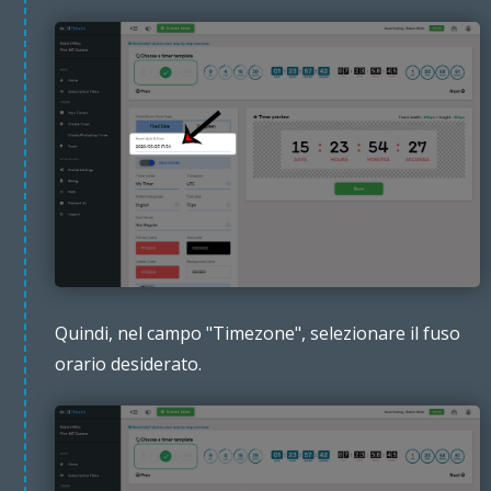
Quindi, nel campo "Timezone", selezionare il fuso
orario desiderato.