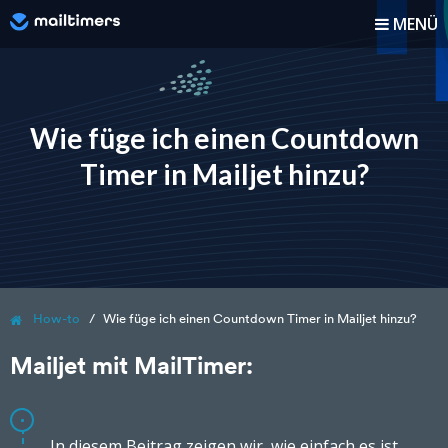
MENÜ
Wie funktioniert es?
Anleitung
Wie füge ich einen Countdown
Timer in Mailjet hinzu?
Blog
Preise
Anmelden
How-to
Wie füge ich einen Countdown Timer in Mailjet hinzu?
Registrieren
Mailjet mit MailTimer:
In diesem Beitrag zeigen wir, wie einfach es ist,