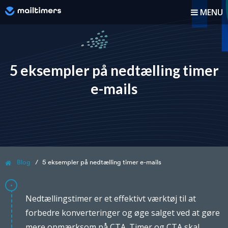
MENU
Hvordan virker det?
Hvordan man gør
5 eksempler på nedtælling timer
e-mails
Blog
Priser
Log Ind
Blog
5 eksempler på nedtælling timer e-mails
Tilmeld Dig
Nedtællingstimer er et effektivt værktøj til at
forbedre konverteringer og øge salget ved at gøre
mere opmærksom på CTA. Timer og CTA skal