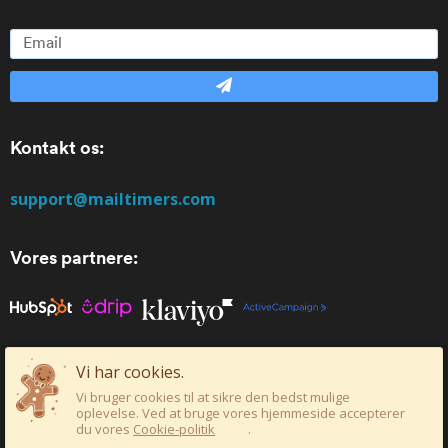
Kontakt os:
support@mailtimers.com
Vores partnere:
Vi har cookies.
Vi bruger cookies til at sikre den bedst mulige
© Copyright Mailtimers LTD . Alle Rettigheder
oplevelse. Ved at bruge vores hjemmeside accepterer
du vores
Cookie-politik
.
Forbeholdes.